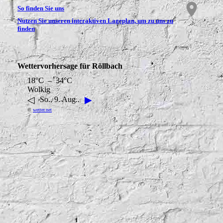
Wettervorhersage für Röllbach
18°C – 34°C
Wolkig
◁
▶
So., 9. Aug..
©
wetter.net
Startseite
|
Datenschutzerklärung
|
Impressum
|
Kontakt
|
Anfahrt
|
Seite
weiterempfehlen