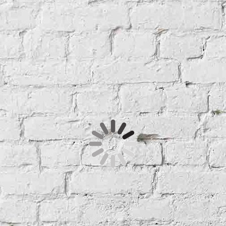
Bad 2
Bad 1
Raumreservierung
Klicken Sie hier um zu unserer
Raum­re­ser­vie­rung zu kommen
So finden Sie uns
Nutzen Sie unseren interaktiven La­ge­plan, um zu uns zu
finden