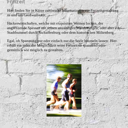
Freizeit
Hier finden Sie in Kürze zahlreiche Informationen zur Freizeitgestaltung
in und um Großwallstadt.
Häckerwirtschaften, welche mit exquisiten Weinen locken, der
angrenzende Spessart mit seinen unzähligen Wanderwegen, oder aber ein
Stadtbummel durch Aschaffenburg oder dem historischen Miltenberg...
Egal, ob Spannung pur oder einfach nur die Seele baumeln lassen: Hier
erhält ein jeder die Möglichkeit seine Freizeit so spannend oder
gemütlich wie möglich zu gestalten.